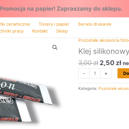
Promocja na papier!
Zapraszamy do sklepu.
ytki ceramiczne
Tonery i papier
Serwis drukarek
chniki pracy
Kontakt
Sklep
Pierwotn
Ak
Pozostałe akcesoria foto
ilość
cena
ce
Klej
Klej silikonow
wynosiła
wy
silikonowy
3,00 zł.
2,
3,00
zł
2,50
zł
kamieniarski
ne
-
+
Do
Kategoria:
Pozostałe akces