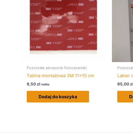
Pozostałe akcesoria fotoceramiki
Pozostał
Taśma montażowa 3M 11×15 cm
Lakier 
9,50
zł
95,00
z
netto
Dodaj do koszyka
D