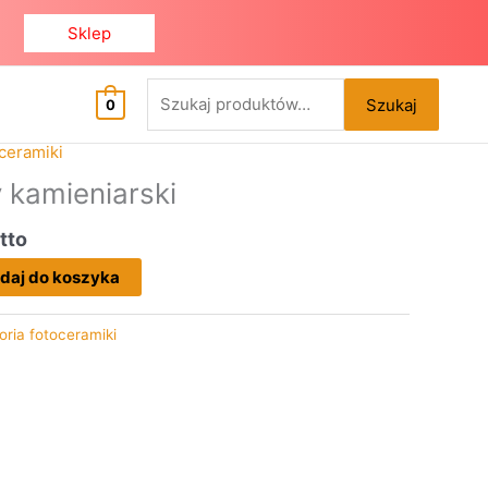
Sklep
Szukaj:
Szukaj
0
a
tualna
ceramiki
na
y kamieniarski
:
nosi:
50 zł.
tto
daj do koszyka
oria fotoceramiki