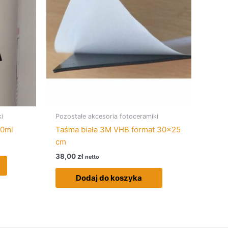
i
Pozostałe akcesoria fotoceramiki
00ml
Taśma biała 3M VHB format 30×25
cm
38,00
zł
netto
Dodaj do koszyka