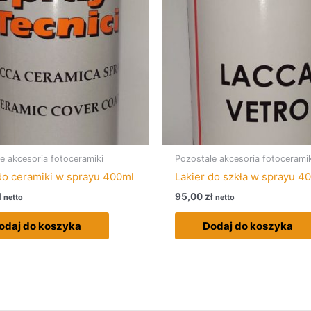
e akcesoria fotoceramiki
Pozostałe akcesoria fotoceramik
do ceramiki w sprayu 400ml
Lakier do szkła w sprayu 4
ł
95,00
zł
netto
netto
odaj do koszyka
Dodaj do koszyka