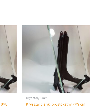
Kryształy 5mm
m 6×8
Kryształ cienki prostokątny 7×9 cm