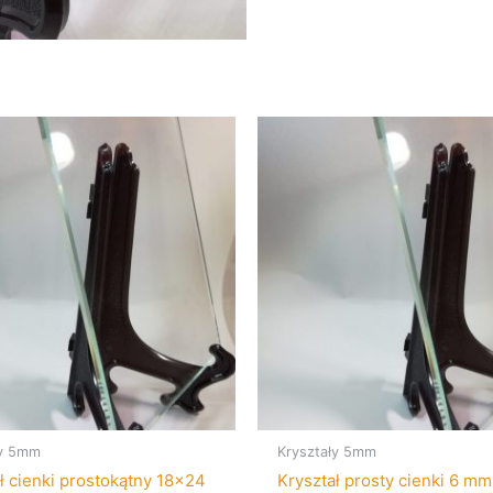
ły 5mm
Kryształy 5mm
ł cienki prostokątny 18×24
Kryształ prosty cienki 6 m