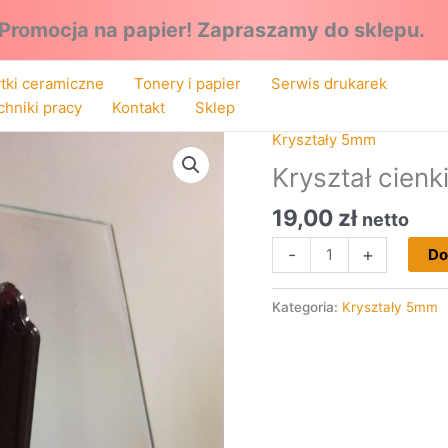
Promocja na papier!
Zapraszamy do sklepu.
ytki ceramiczne
Tonery i papier
Serwis drukarek
chniki pracy
Kontakt
Sklep
Kryształy 5mm
ilość
Kryształ
Kryształ cien
cienki
19,00
zł
prostokątny
netto
9x12cm
-
+
Do
Kategoria:
Kryształy 5mm