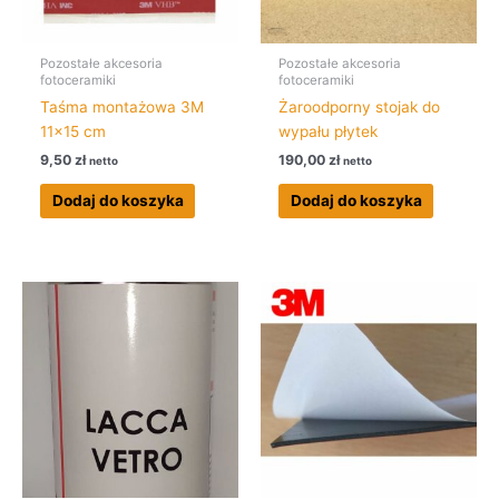
Pozostałe akcesoria
Pozostałe akcesoria
fotoceramiki
fotoceramiki
Taśma montażowa 3M
Żaroodporny stojak do
11×15 cm
wypału płytek
9,50
zł
190,00
zł
netto
netto
Dodaj do koszyka
Dodaj do koszyka