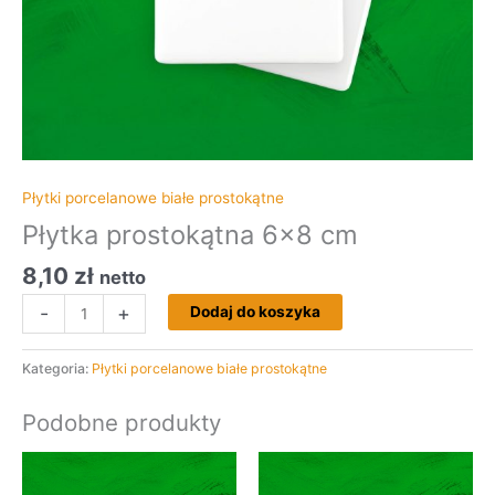
Płytki porcelanowe białe prostokątne
Płytka prostokątna 6×8 cm
8,10
zł
netto
-
+
Dodaj do koszyka
Kategoria:
Płytki porcelanowe białe prostokątne
Podobne produkty