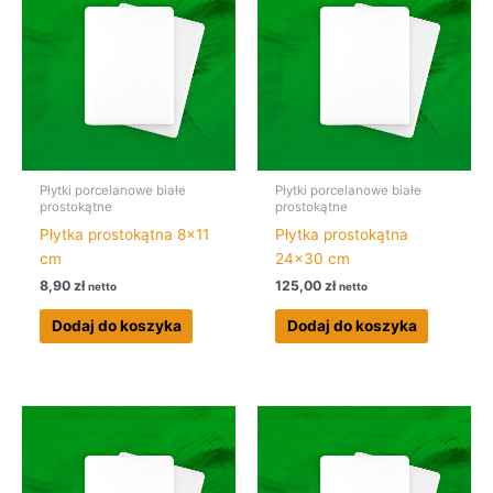
Płytki porcelanowe białe
Płytki porcelanowe białe
prostokątne
prostokątne
Płytka prostokątna 8×11
Płytka prostokątna
cm
24×30 cm
8,90
zł
125,00
zł
netto
netto
Dodaj do koszyka
Dodaj do koszyka