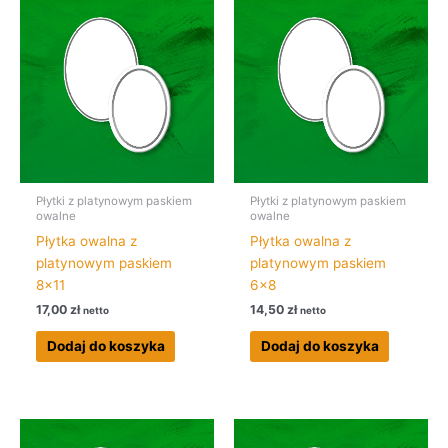
Płytki z platynowym paskiem
Płytki z platynowym paskiem
owalne
owalne
Płytka owalna z
Płytka owalna z
platynowym paskiem
platynowym paskiem
8×11
6×8
17,00
zł
14,50
zł
netto
netto
Dodaj do koszyka
Dodaj do koszyka