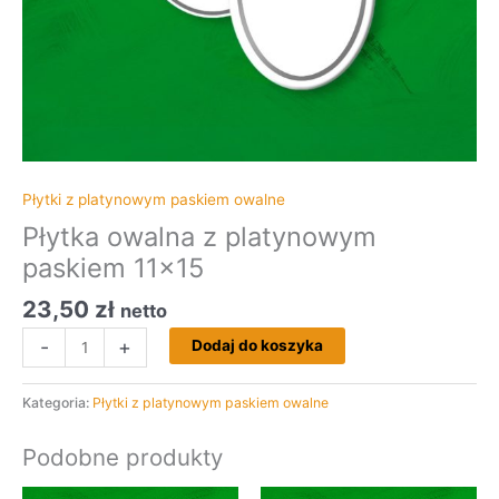
Płytki z platynowym paskiem owalne
Płytka owalna z platynowym
paskiem 11×15
23,50
zł
netto
-
+
Dodaj do koszyka
Kategoria:
Płytki z platynowym paskiem owalne
Podobne produkty