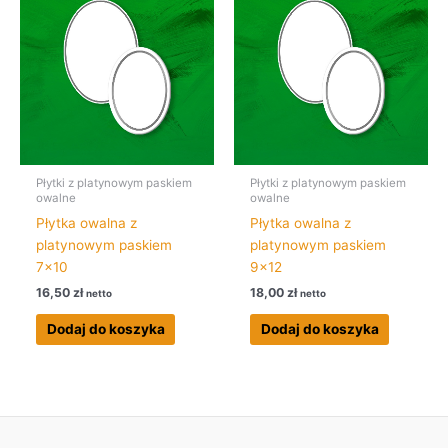
Płytki z platynowym paskiem
Płytki z platynowym paskiem
owalne
owalne
Płytka owalna z
Płytka owalna z
platynowym paskiem
platynowym paskiem
7×10
9×12
16,50
zł
18,00
zł
netto
netto
Dodaj do koszyka
Dodaj do koszyka