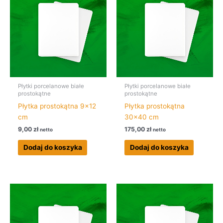
Płytki porcelanowe białe
Płytki porcelanowe białe
prostokątne
prostokątne
Płytka prostokątna 9×12
Płytka prostokątna
cm
30×40 cm
9,00
zł
175,00
zł
netto
netto
Dodaj do koszyka
Dodaj do koszyka