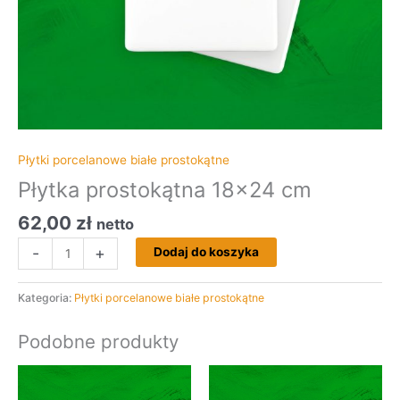
Płytki porcelanowe białe prostokątne
Płytka prostokątna 18×24 cm
62,00
zł
netto
-
+
Dodaj do koszyka
Kategoria:
Płytki porcelanowe białe prostokątne
Podobne produkty