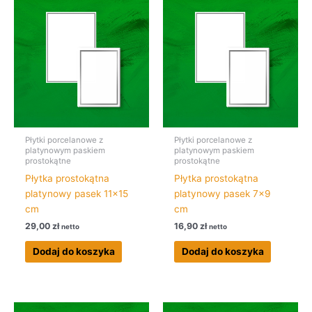
Płytki porcelanowe z
Płytki porcelanowe z
platynowym paskiem
platynowym paskiem
prostokątne
prostokątne
Płytka prostokątna
Płytka prostokątna
platynowy pasek 11×15
platynowy pasek 7×9
cm
cm
29,00
zł
16,90
zł
netto
netto
Dodaj do koszyka
Dodaj do koszyka