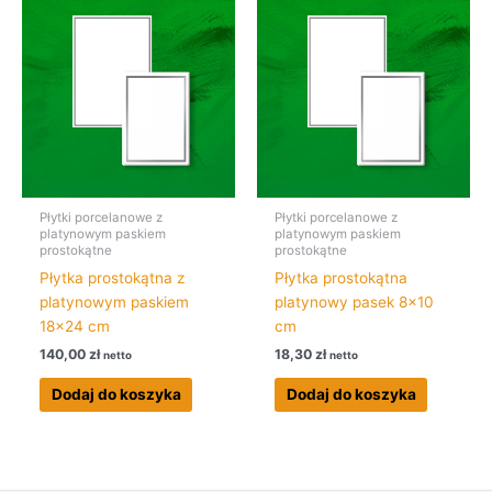
Płytki porcelanowe z
Płytki porcelanowe z
platynowym paskiem
platynowym paskiem
prostokątne
prostokątne
Płytka prostokątna z
Płytka prostokątna
platynowym paskiem
platynowy pasek 8×10
18×24 cm
cm
140,00
zł
18,30
zł
netto
netto
Dodaj do koszyka
Dodaj do koszyka