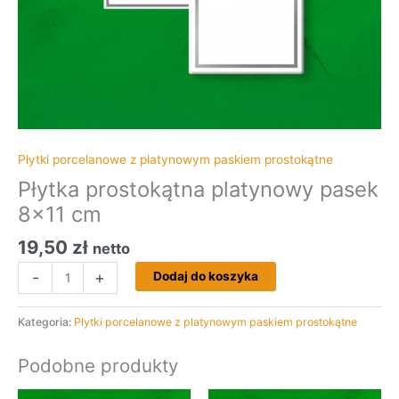
Płytki porcelanowe z platynowym paskiem prostokątne
Płytka prostokątna platynowy pasek
8×11 cm
19,50
zł
netto
-
+
Dodaj do koszyka
Kategoria:
Płytki porcelanowe z platynowym paskiem prostokątne
Podobne produkty