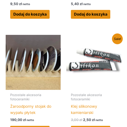
9,50
zł
5,40
zł
netto
netto
Dodaj do koszyka
Dodaj do koszyka
Pierwotna
Aktualna
Sale!
cena
cena
wynosiła:
wynosi:
3,00 zł.
2,50 zł.
Pozostałe akcesoria
Pozostałe akcesoria
fotoceramiki
fotoceramiki
Żaroodporny stojak do
Klej silikonowy
wypału płytek
kamieniarski
190,00
zł
3,00
zł
2,50
zł
netto
netto