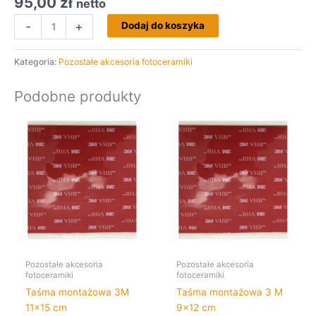
95,00
zł
netto
-
+
Dodaj do koszyka
Kategoria:
Pozostałe akcesoria fotoceramiki
Podobne produkty
Pozostałe akcesoria
Pozostałe akcesoria
fotoceramiki
fotoceramiki
Taśma montażowa 3M
Taśma montażowa 3 M
11×15 cm
9×12 cm