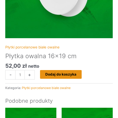
Płytki porcelanowe białe owalne
Płytka owalna 16×19 cm
52,00
zł
netto
-
+
Dodaj do koszyka
Kategoria:
Płytki porcelanowe białe owalne
Podobne produkty