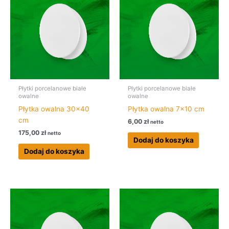
Płytki porcelanowe białe
Płytki porcelanowe białe
owalne
owalne
Płytka owalna 30×40
Płytka owalna 7×10 cm
cm
6,00
zł
netto
175,00
zł
netto
Dodaj do koszyka
Dodaj do koszyka