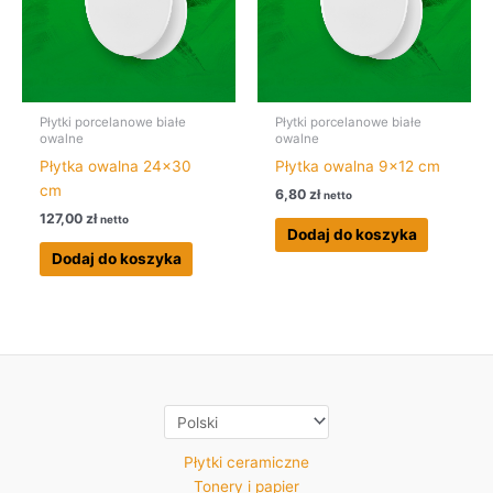
Płytki porcelanowe białe
Płytki porcelanowe białe
owalne
owalne
Płytka owalna 24×30
Płytka owalna 9×12 cm
cm
6,80
zł
netto
127,00
zł
netto
Dodaj do koszyka
Dodaj do koszyka
Płytki ceramiczne
Tonery i papier