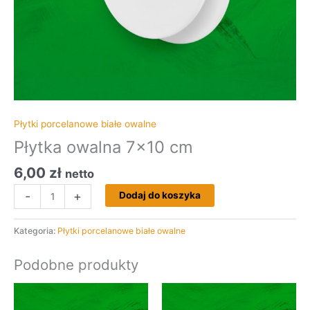
Płytki porcelanowe białe owalne
Płytka owalna 7×10 cm
6,00
zł
netto
-
+
Dodaj do koszyka
Kategoria:
Płytki porcelanowe białe owalne
Podobne produkty