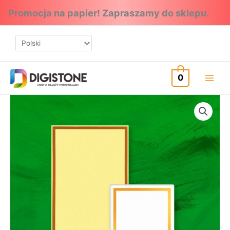
Przejdź
Promocja na papier!
Zapraszamy do sklepu.
do
treści
0
ilość
Płytka
prostokątna
złoty
pasek
18x24
cm