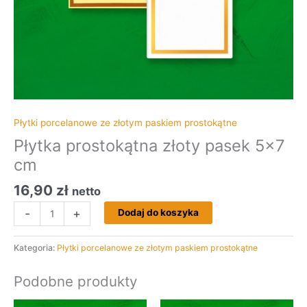
Płytki porcelanowe ze złotym paskiem prostokątne
Płytka prostokątna złoty pasek 5×7
cm
16,90
zł
netto
-
+
Dodaj do koszyka
Kategoria:
Płytki porcelanowe ze złotym paskiem prostokątne
Podobne produkty